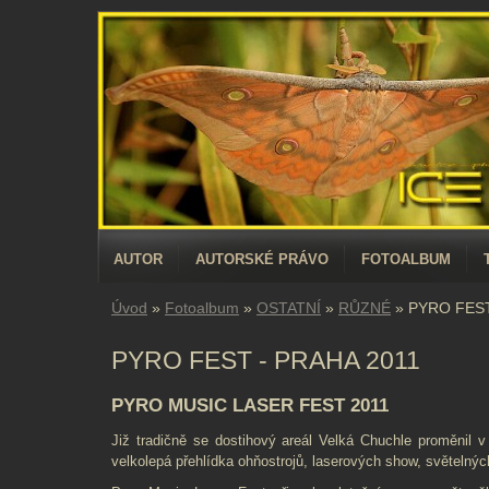
AUTOR
AUTORSKÉ PRÁVO
FOTOALBUM
Úvod
»
Fotoalbum
»
OSTATNÍ
»
RŮZNÉ
»
PYRO FEST
PYRO FEST - PRAHA 2011
PYRO MUSIC LASER FEST 2011
Již tradičně se dostihový areál Velká Chuchle proměnil v
velkolepá přehlídka ohňostrojů, laserových show, světelnýc