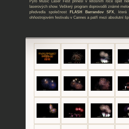
Pyro Music Laser Fest přinesl v letošním roce opět něk
laserových show. Veškerý program doprovodili známé melod
předvedla společnost
FLASH Barrandov SFX
, která
ohňostrojovém festivalu v Cannes a patří mezi absolutní š