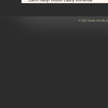
Zatím nebyl vložen žádný komentář
© 2011 Václav Zmrzlík a