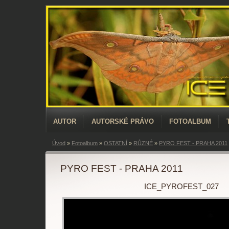
AUTOR
AUTORSKÉ PRÁVO
FOTOALBUM
Úvod
»
Fotoalbum
»
OSTATNÍ
»
RŮZNÉ
»
PYRO FEST - PRAHA 2011
PYRO FEST - PRAHA 2011
ICE_PYROFEST_027