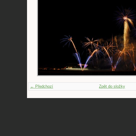
← Předchozí
Zpět do složky