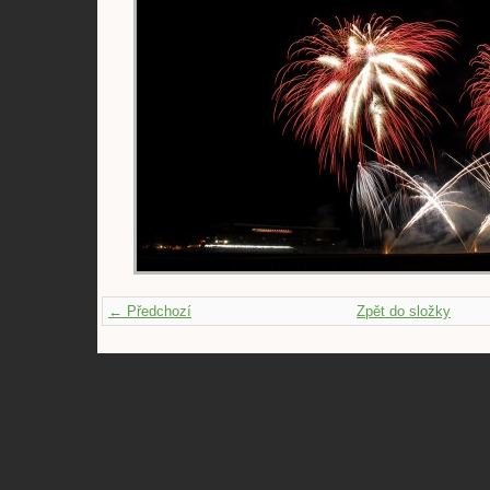
← Předchozí
Zpět do složky