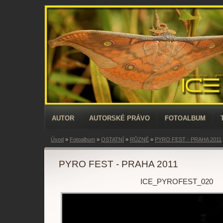
AUTOR
AUTORSKÉ PRÁVO
FOTOALBUM
Úvod
»
Fotoalbum
»
OSTATNÍ
»
RŮZNÉ
»
PYRO FEST - PRAHA 2011
PYRO FEST - PRAHA 2011
ICE_PYROFEST_020