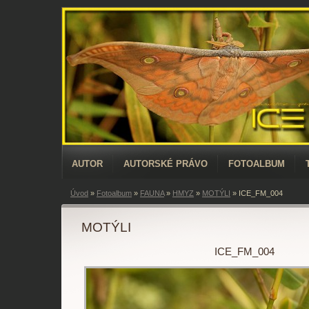
AUTOR
AUTORSKÉ PRÁVO
FOTOALBUM
Úvod
»
Fotoalbum
»
FAUNA
»
HMYZ
»
MOTÝLI
»
ICE_FM_004
MOTÝLI
ICE_FM_004