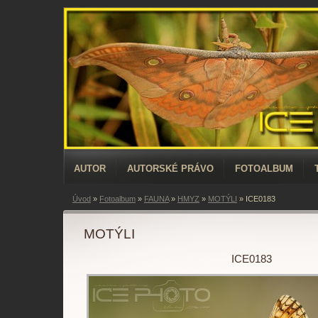
AUTOR
AUTORSKÉ PRÁVO
FOTOALBUM
Úvod
»
Fotoalbum
»
FAUNA
»
HMYZ
»
MOTÝLI
»
ICE0183
MOTÝLI
ICE0183