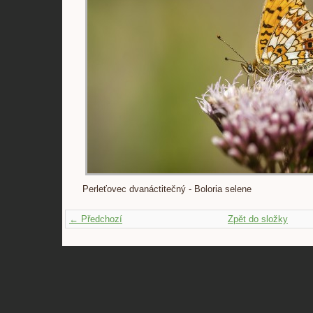
Perleťovec dvanáctitečný - Boloria selene
← Předchozí
Zpět do složky