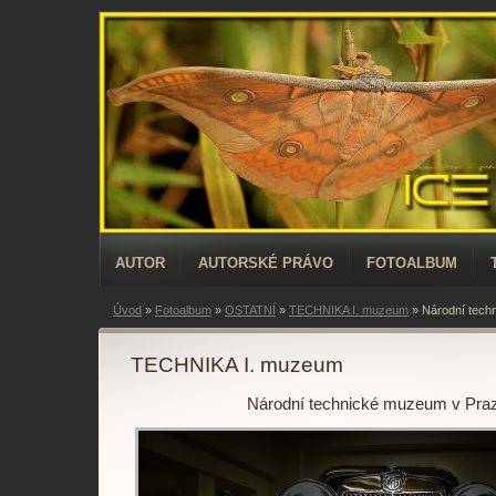
AUTOR
AUTORSKÉ PRÁVO
FOTOALBUM
Úvod
»
Fotoalbum
»
OSTATNÍ
»
TECHNIKA I. muzeum
»
Národní tech
TECHNIKA I. muzeum
Národní technické muzeum v Pra