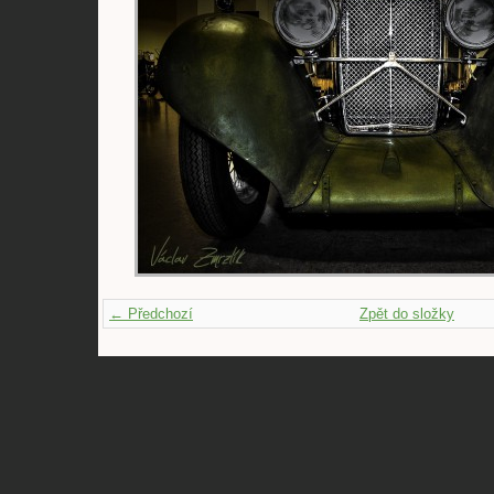
← Předchozí
Zpět do složky