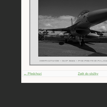
← Předchozí
Zpět do složky