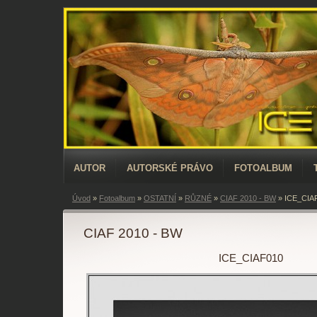
AUTOR
AUTORSKÉ PRÁVO
FOTOALBUM
Úvod
»
Fotoalbum
»
OSTATNÍ
»
RŮZNÉ
»
CIAF 2010 - BW
»
ICE_CIA
CIAF 2010 - BW
ICE_CIAF010