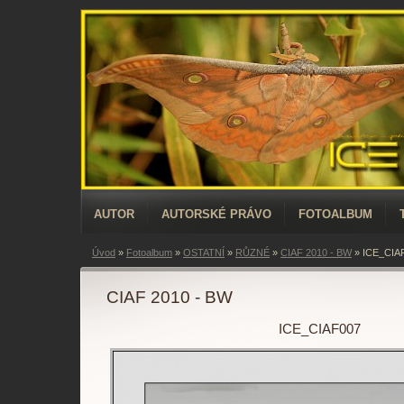
AUTOR
AUTORSKÉ PRÁVO
FOTOALBUM
Úvod
»
Fotoalbum
»
OSTATNÍ
»
RŮZNÉ
»
CIAF 2010 - BW
»
ICE_CIA
CIAF 2010 - BW
ICE_CIAF007