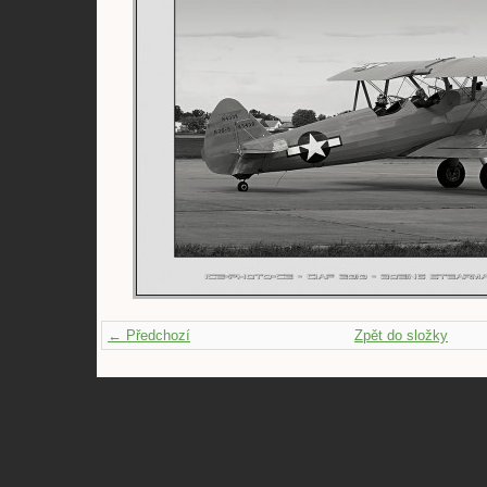
← Předchozí
Zpět do složky