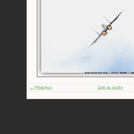
← Předchozí
Zpět do složky