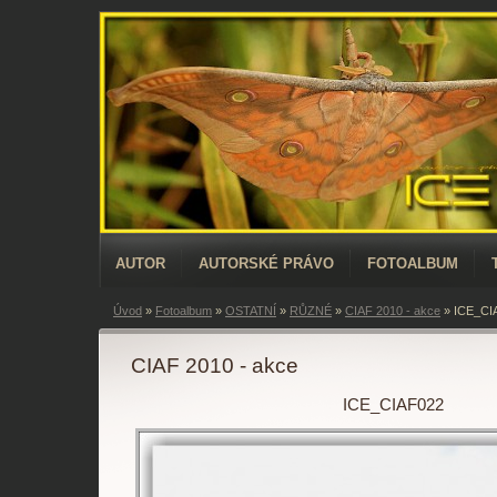
AUTOR
AUTORSKÉ PRÁVO
FOTOALBUM
Úvod
»
Fotoalbum
»
OSTATNÍ
»
RŮZNÉ
»
CIAF 2010 - akce
»
ICE_CI
CIAF 2010 - akce
ICE_CIAF022