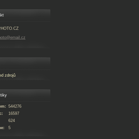
kt
PHOTO.CZ
hoto@email.cz
ed zdrojů
tiky
em:
544276
c:
16597
624
ne:
5