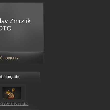
lav Zmrzlík
OTO
É / ODKAZY
dní fotografie
KI CACTUS FLÓRA