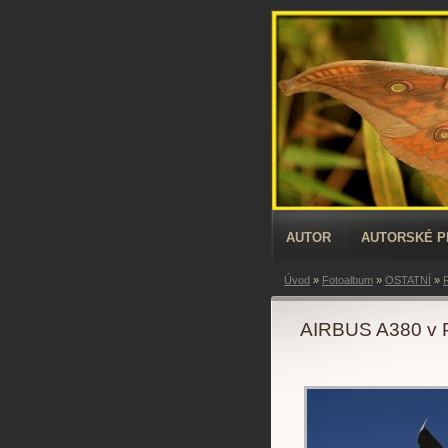
AUTOR
AUTORSKÉ 
Úvod
»
Fotoalbum
»
OSTATNÍ
»
AIRBUS A380 v