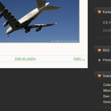
Konta
ICE-
ice-p
RSS
Zpět do složky
Další →
Přehl
Statis
Celk
Měsí
Den:
Onli