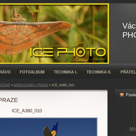
Vác
PH
PRÁVO
FOTOALBUM
TECHNIKA I.
TECHNIKA II.
PŘÁTEL
RŮZNÉ
»
AIRBUS A380 v PRAZE
»
ICE_A380_010
Posle
 PRAZE
ICE_A380_010
MA