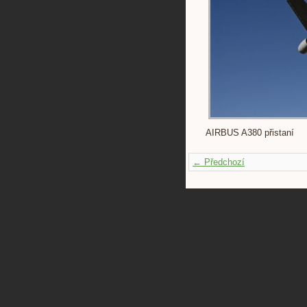
AIRBUS A380 přistaní
← Předchozí