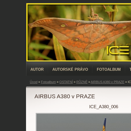
AUTOR
AUTORSKÉ PRÁVO
FOTOALBUM
Úvod
»
Fotoalbum
»
OSTATNÍ
»
RŮZNÉ
»
AIRBUS A380 v PRAZE
»
I
AIRBUS A380 v PRAZE
ICE_A380_006