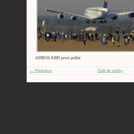
AIRBUS A380 první průlet
← Předchozí
Zpět do složky