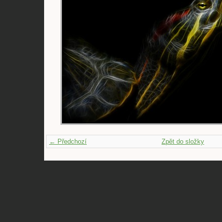
← Předchozí
Zpět do složky