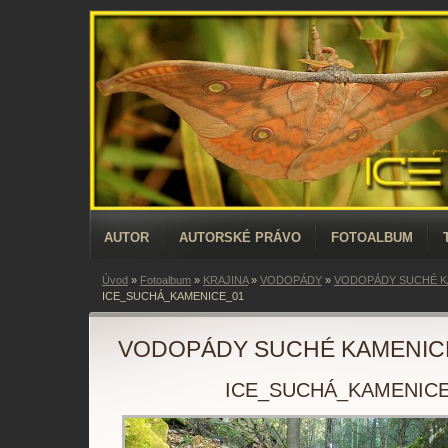
AUTOR
AUTORSKÉ PRÁVO
FOTOALBUM
Úvod
»
Fotoalbum
»
KRAJINA
»
VODOPÁDY
»
VODOPÁDY SUCHÉ K
ICE_SUCHÁ_KAMENICE_01
VODOPÁDY SUCHÉ KAMENIC
ICE_SUCHÁ_KAMENICE