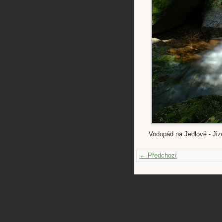
Vodopád na Jedlové - Jiz
← Předchozí