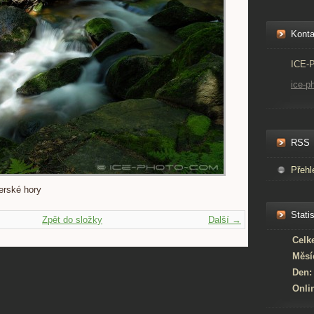
Konta
ICE-
ice-p
RSS
Přehl
erské hory
Statis
Zpět do složky
Další →
Celk
Měsí
Den:
Onli