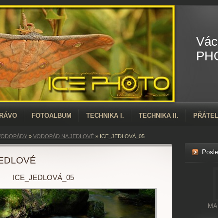
Vác
PH
PRÁVO
FOTOALBUM
TECHNIKA I.
TECHNIKA II.
PŘÁTEL
VODOPÁDY
»
VODOPÁD NA JEDLOVÉ
»
ICE_JEDLOVÁ_05
Posle
EDLOVÉ
ICE_JEDLOVÁ_05
MA