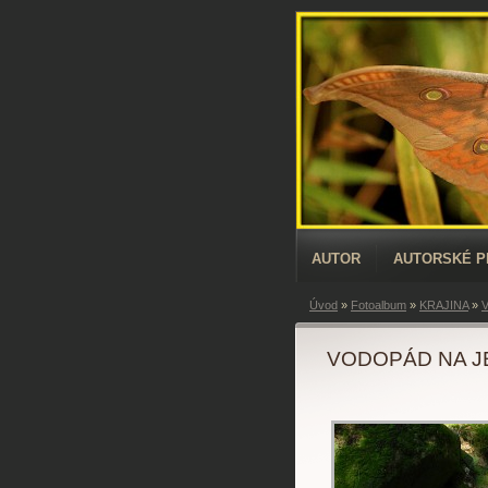
AUTOR
AUTORSKÉ 
Úvod
»
Fotoalbum
»
KRAJINA
»
VODOPÁD NA J