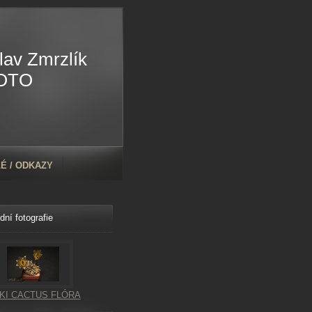
lav Zmrzlík
OTO
É / ODKAZY
dní fotografie
KI CACTUS FLÓRA