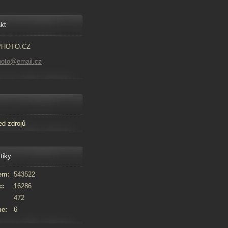
kt
PHOTO.CZ
hoto@email.cz
ed zdrojů
tiky
em:
543522
c:
16286
472
ne:
6