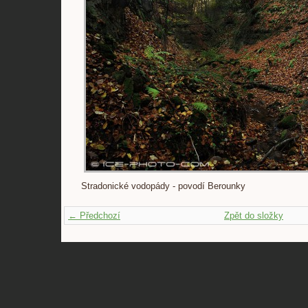
Stradonické vodopády - povodí Berounky
← Předchozí
Zpět do složky