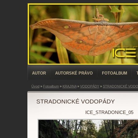
AUTOR
AUTORSKÉ PRÁVO
FOTOALBUM
Úvod
»
Fotoalbum
»
KRAJINA
»
VODOPÁDY
»
STRADONICKÉ VOD
STRADONICKÉ VODOPÁDY
ICE_STRADONICE_05