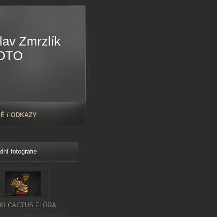
lav Zmrzlík
OTO
É / ODKAZY
dní fotografie
KI CACTUS FLÓRA