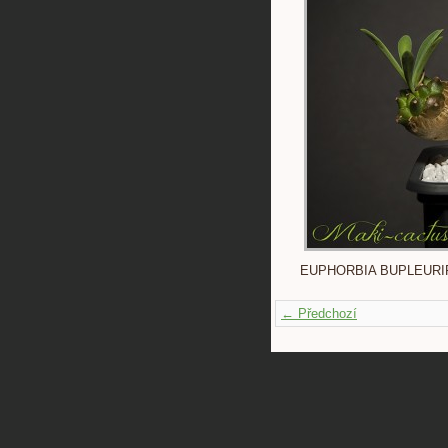
EUPHORBIA BUPLEURI
← Předchozí