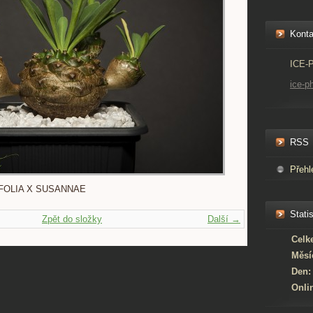
Konta
ICE-
ice-p
RSS
Přehl
FOLIA X SUSANNAE
Statis
Zpět do složky
Další →
Celk
Měsí
Den:
Onli