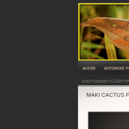
AUTOR
AUTORSKÉ 
Úvod
»
Fotoalbum
»
FLÓRA
»
MA
MAKI CACTUS 