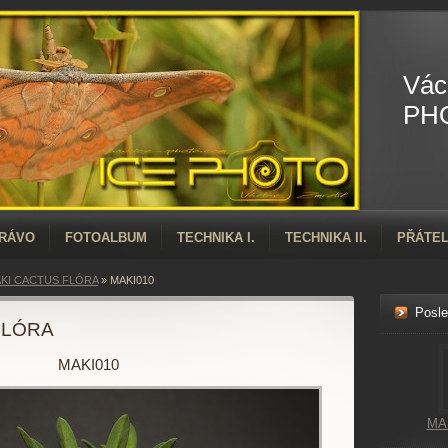
Vác
PH
PRÁVO
FOTOALBUM
TECHNIKA I.
TECHNIKA II.
PŘÁTEL
KI CACTUS FLÓRA
»
MAKI010
Posle
FLÓRA
MAKI010
MA