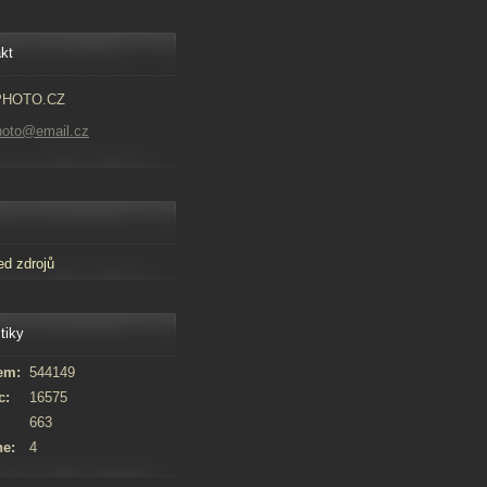
kt
PHOTO.CZ
hoto@email.cz
ed zdrojů
tiky
em:
544149
c:
16575
663
ne:
4