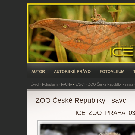
AUTOR
AUTORSKÉ PRÁVO
FOTOALBUM
Úvod
»
Fotoalbum
»
FAUNA
»
SAVCI
»
ZOO České Republiky - savci
ZOO České Republiky - savci
ICE_ZOO_PRAHA_03