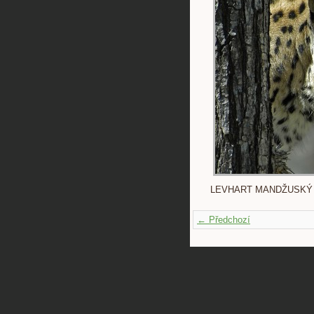
LEVHART MANDŽUSKÝ - Pa
← Předchozí