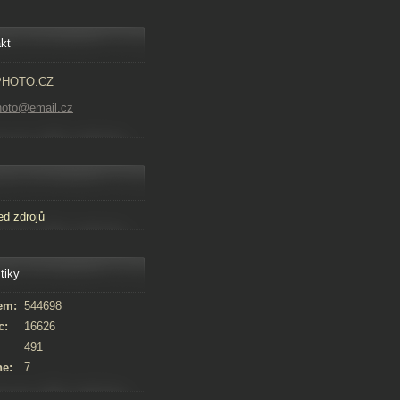
kt
PHOTO.CZ
hoto@email.cz
ed zdrojů
tiky
em:
544698
c:
16626
491
ne:
7