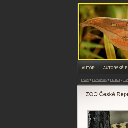
AUTOR
AUTORSKÉ 
Úvod
»
Fotoalbum
»
FAUNA
»
SA
ZOO České Repub