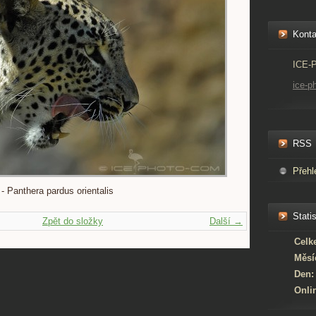
Konta
ICE-
ice-p
RSS
Přehl
nthera pardus orientalis
Statis
Zpět do složky
Další →
Celk
Měsí
Den:
Onli