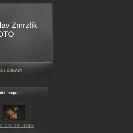
lav Zmrzlík
OTO
É / ODKAZY
dní fotografie
KI CACTUS FLÓRA