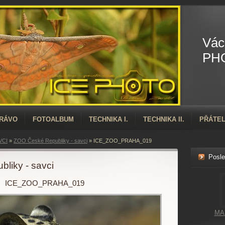
Vác
PH
PRÁVO
FOTOALBUM
TECHNIKA I.
TECHNIKA II.
PŘÁTEL
VCI
»
ZOO České Republiky - savci
»
ICE_ZOO_PRAHA_019
Posle
liky - savci
ICE_ZOO_PRAHA_019
MA