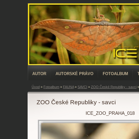
AUTOR
AUTORSKÉ PRÁVO
FOTOALBUM
Úvod
»
Fotoalbum
»
FAUNA
»
SAVCI
»
ZOO České Republiky - savci
ZOO České Republiky - savci
ICE_ZOO_PRAHA_018