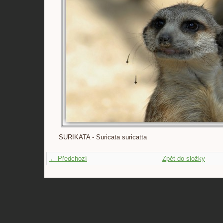
SURIKATA - Suricata suricatta
← Předchozí
Zpět do složky